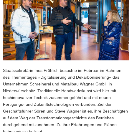
a
v
i
g
a
t
i
o
n
Staatssekretärin Ines Fröhlich besuchte im Februar im Rahmen
des Thementages »Digitalisierung und Dekarbonisierung« das
Unternehmen Schreinerei und Metallbau Wagner GmbH in
Niederwürschnitz. Traditionelle Handwerkskunst wird hier mit
hochinnovativer Technik zusammengeführt und mit neuen
Fertigungs- und Zukunftstechnologien verbunden. Ziel der
Geschäftsführer Sören und Steve Wagner ist es, ihre Beschäftigten
auf dem Weg der Transformationsgeschichte des Betriebes
durchgehend mitzunehmen. Zu ihre Erfahrungen und Plänen
haben wir sie befragt