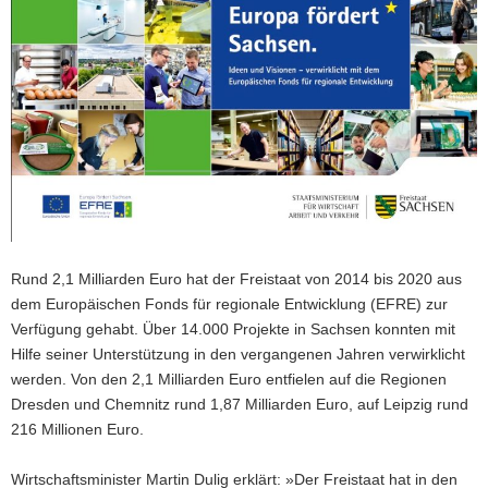
a
v
i
g
a
t
i
o
n
Rund 2,1 Milliarden Euro hat der Freistaat von 2014 bis 2020 aus
dem Europäischen Fonds für regionale Entwicklung (EFRE) zur
Verfügung gehabt. Über 14.000 Projekte in Sachsen konnten mit
Hilfe seiner Unterstützung in den vergangenen Jahren verwirklicht
werden. Von den 2,1 Milliarden Euro entfielen auf die Regionen
Dresden und Chemnitz rund 1,87 Milliarden Euro, auf Leipzig rund
216 Millionen Euro.
Wirtschaftsminister Martin Dulig erklärt: »Der Frei­staat hat in den