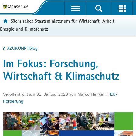
P
Portalübergreifende
o
H
Navigation
r
a
S
ortal:
Sächsisches Staatsministerium für Wirtschaft, Arbeit,
t
u
e
Energie und Klimaschutz
a
p
r
l
t
v
ü
i
i
Hauptinhalt
#ZUKUNFTblog
b
n
c
e
h
e
Im Fokus: Forschung,
r
a
g
l
Wirtschaft & Klimaschutz
r
t
e
i
Veröffentlicht am
31. Januar 2023
von
Marco Henkel
in
EU-
f
Förderung
e
n
d
e
N