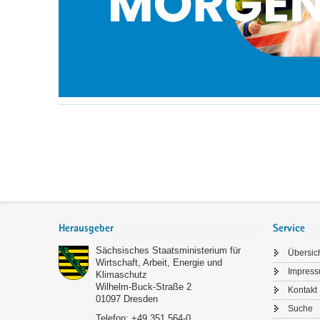
Service
Herausgeber
Service
Sächsisches Staatsministerium für
Übersic
Wirtschaft, Arbeit, Energie und
Impres
Klimaschutz
Wilhelm-Buck-Straße 2
Kontakt
01097
Dresden
Suche
Telefon:
+49 351 564-0