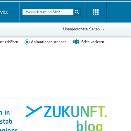
Suchbegriff
rvice
Suche starten
Übergeordnete Seiten
ast erhöhen
Animationen stoppen
Seite vorlesen
n in
lstab