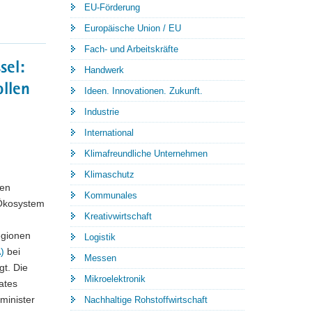
EU-Förderung
Europäische Union / EU
Fach- und Arbeitskräfte
sel:
Handwerk
ollen
Ideen. Innovationen. Zukunft.
Industrie
International
Klimafreundliche Unternehmen
Klimaschutz
gen
Kommunales
-Ökosystem
Kreativwirtschaft
egionen
Logistik
)
bei
Messen
gt. Die
Mikroelektronik
ates
minister
Nachhaltige Rohstoffwirtschaft