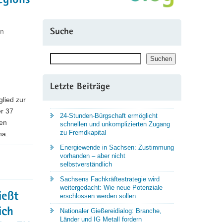
egions
nn
Suche
Suchen
Suchen
Letzte Beiträge
lied zur
er 37
24-Stunden-Bürgschaft ermöglicht
hen
schnellen und unkomplizierten Zugang
zu Fremdkapital
na.
Energiewende in Sachsen: Zustimmung
vorhanden – aber nicht
selbstverständlich
Sachsens Fachkräftestrategie wird
weitergedacht: Wie neue Potenziale
ießt
erschlossen werden sollen
ich
Nationaler Gießereidialog: Branche,
Länder und IG Metall fordern