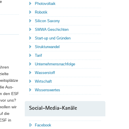
ie
Photovoltaik
Robotik
Silicon Saxony
SMWA Geschichten
Start-up und Gründen
Strukturwandel
Tarif
Unternehmensnachfolge
ahren
Wasserstoff
ielte
eitsplätze
Wirtschaft
die Aus-
Wissenswertes
um den ESF
 vor uns?
ollen wir
Social-Media-Kanäle
f die
ESF in
Facebook