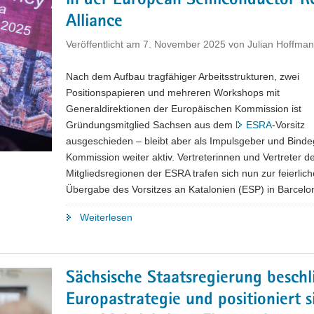
in der European Semiconductor R
Alliance
Veröffentlicht am
7. November 2025
von
Julian Hoffma
Nach dem Aufbau tragfähiger Arbeitsstrukturen, zwei
Positionspapieren und mehreren Workshops mit
Generaldirektionen der Europäischen Kommission ist
Gründungsmitglied Sachsen aus dem
ESRA
-Vorsitz
ausgeschieden – bleibt aber als Impulsgeber und Bindeg
Kommission weiter aktiv. Vertreterinnen und Vertreter d
Mitgliedsregionen der ESRA trafen sich nun zur feierlic
Übergabe des Vorsitzes an Katalonien (ESP) in Barcelo
"Sachsen
Weiterlesen
übergibt
nach
zwei
Sächsische Staatsregierung beschl
Jahren
Europastrategie und positioniert s
in
Vorsitz