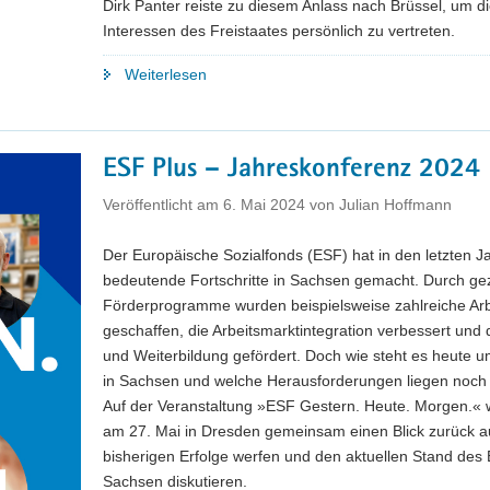
Dirk Panter reiste zu diesem Anlass nach Brüssel, um d
Interessen des Freistaates persönlich zu vertreten.
"Wirtschaftsminister
Weiterlesen
Panter
in
Brüssel:
ESF Plus – Jahreskonferenz 2024
Europäische
Halbleiterregionen
Veröffentlicht am
6. Mai 2024
von
Julian Hoffmann
wollen
Lieferkettenresilienz
Der Europäische Sozialfonds (ESF) hat in den letzten J
stärken
bedeutende Fortschritte in Sachsen gemacht. Durch gez
und
Förderprogramme wurden beispielsweise zahlreiche Arb
regionale
geschaffen, die Arbeitsmarktintegration verbessert und 
Ökosysteme
und Weiterbildung gefördert. Doch wie steht es heute 
fördern"
in Sachsen und welche Herausforderungen liegen noch
Auf der Veranstaltung »ESF Gestern. Heute. Morgen.« w
am 27. Mai in Dresden gemeinsam einen Blick zurück au
bisherigen Erfolge werfen und den aktuellen Stand des 
Sachsen diskutieren.