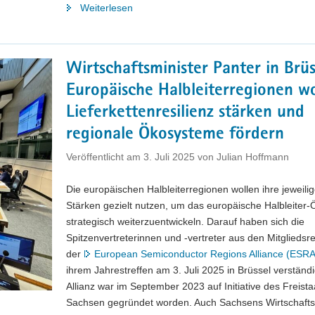
"Sächsische
Weiterlesen
Staatsregierung
beschließt
Europastrategie
Wirtschaftsminister Panter in Brüs
und
Europäische Halbleiterregionen w
positioniert
sich
Lieferkettenresilienz stärken und
zum
regionale Ökosysteme fördern
Mehrjährigen
Finanzrahmen
Veröffentlicht am
3. Juli 2025
von
Julian Hoffmann
der
EU
Die europäischen Halbleiterregionen wollen ihre jeweili
ab
Stärken gezielt nutzen, um das europäische Halbleiter
2028"
strategisch weiterzuentwickeln. Darauf haben sich die
Spitzenvertreterinnen und -vertreter aus den Mitgliedsr
der
European Semiconductor Regions Alliance (ESRA
ihrem Jahrestreffen am 3. Juli 2025 in Brüssel verständi
Allianz war im September 2023 auf Initiative des Freista
Sachsen gegründet worden. Auch Sachsens Wirtschafts