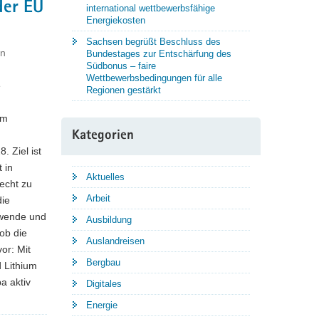
der EU
international wettbewerbsfähige
Energiekosten
Sachsen begrüßt Beschluss des
nn
Bundestages zur Entschärfung des
Südbonus – faire
Wettbewerbsbedingungen für alle
e
Regionen gestärkt
Im
Kategorien
 Ziel ist
 in
Aktuelles
echt zu
Arbeit
die
ewende und
Ausbildung
hob die
Auslandreisen
or: Mit
Bergbau
 Lithium
pa aktiv
Digitales
Energie