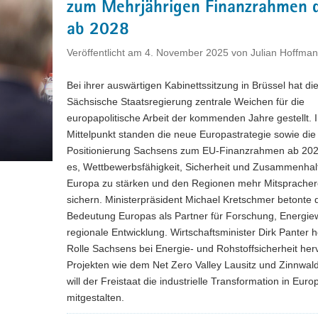
zum Mehrjährigen Finanzrahmen 
und
ab 2028
Co-
Vorsitz
Veröffentlicht am
4. November 2025
von
Julian Hoffma
den
Staffelstab
Bei ihrer auswärtigen Kabinettssitzung in Brüssel hat di
in
Sächsische Staatsregierung zentrale Weichen für die
der
europapolitische Arbeit der kommenden Jahre gestellt. 
European
Mittelpunkt standen die neue Europastrategie sowie die
Semiconductor
Positionierung Sachsens zum EU-Finanzrahmen ab 2028.
Regions
es, Wettbewerbsfähigkeit, Sicherheit und Zusammenhalt
Alliance"
Europa zu stärken und den Regionen mehr Mitspracher
sichern. Ministerpräsident Michael Kretschmer betonte 
Bedeutung Europas als Partner für Forschung, Energi
regionale Entwicklung. Wirtschaftsminister Dirk Panter 
Rolle Sachsens bei Energie- und Rohstoffsicherheit herv
Projekten wie dem Net Zero Valley Lausitz und Zinnwald
will der Freistaat die industrielle Transformation in Euro
mitgestalten.