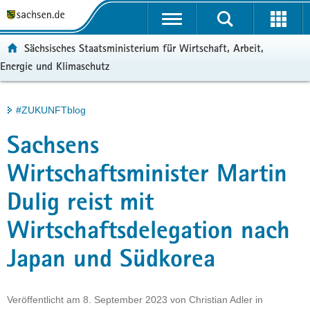
P
Portalübergreifende
o
H
Navigation
r
a
S
ortal:
Sächsisches Staatsministerium für Wirtschaft, Arbeit,
t
u
e
Energie und Klimaschutz
a
p
r
l
t
v
ü
i
i
Hauptinhalt
#ZUKUNFTblog
b
n
c
e
h
e
Sachsens
r
a
g
l
Wirtschaftsminister Martin
r
t
Dulig reist mit
e
i
Wirtschaftsdelegation nach
f
e
Japan und Südkorea
n
d
e
Veröffentlicht am
8. September 2023
von
Christian Adler
in
N