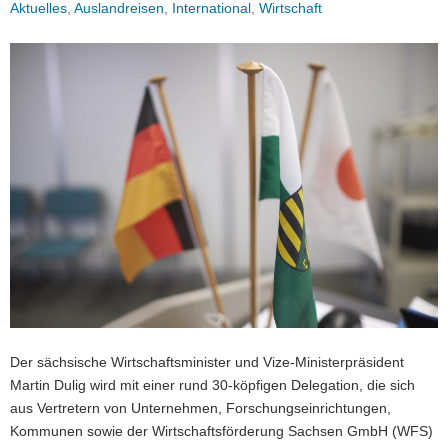
Aktuelles
,
Auslandreisen
,
International
,
Wirtschaft
a
v
i
g
a
t
i
o
n
Der sächsische Wirtschaftsminister und Vize-Ministerpräsident
Martin Dulig wird mit einer rund 30-köpfigen Delegation, die sich
aus Vertretern von Unternehmen, Forschungseinrichtungen,
Kommunen sowie der Wirtschaftsförderung Sachsen GmbH (WFS)