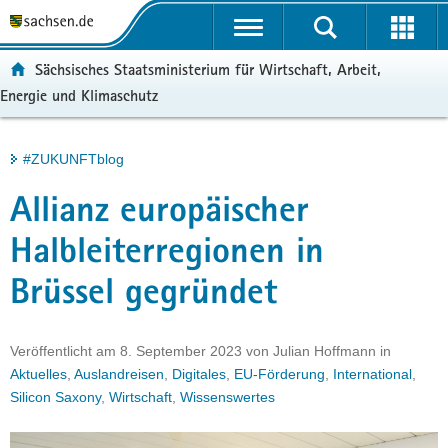
P
Portalübergreifende
o
H
Navigation
r
a
S
ortal:
Sächsisches Staatsministerium für Wirtschaft, Arbeit,
t
u
e
Energie und Klimaschutz
a
p
r
l
t
v
ü
i
i
Hauptinhalt
#ZUKUNFTblog
b
n
c
e
h
e
Allianz europäischer
r
a
g
l
Halbleiterregionen in
r
t
Brüssel gegründet
e
i
f
Veröffentlicht am
8. September 2023
von
Julian Hoffmann
in
e
Aktuelles
,
Auslandreisen
,
Digitales
,
EU-Förderung
,
International
,
n
Silicon Saxony
,
Wirtschaft
,
Wissenswertes
d
e
N