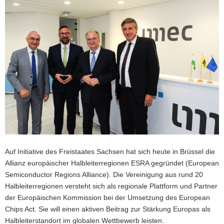
a
v
i
g
a
t
i
o
n
Auf Initiative des Freistaates Sachsen hat sich heute in Brüssel die
Allianz europäischer Halbleiterregionen ESRA gegründet (European
Semiconductor Regions Alliance). Die Vereinigung aus rund 20
Halbleiterregionen versteht sich als regionale Plattform und Partner
der Europäischen Kommission bei der Umsetzung des European
Chips Act. Sie will einen aktiven Beitrag zur Stärkung Europas als
Halbleiterstandort im globalen Wettbewerb leisten.