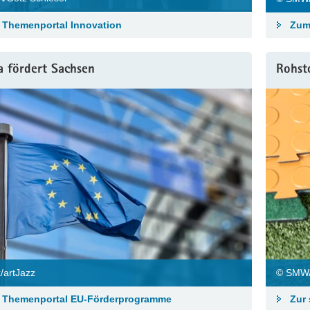
Themenportal Innovation
Zum
a fördert Sachsen
Rohst
/artJazz
© SMWA
 Themenportal EU-Förderprogramme
Zur 