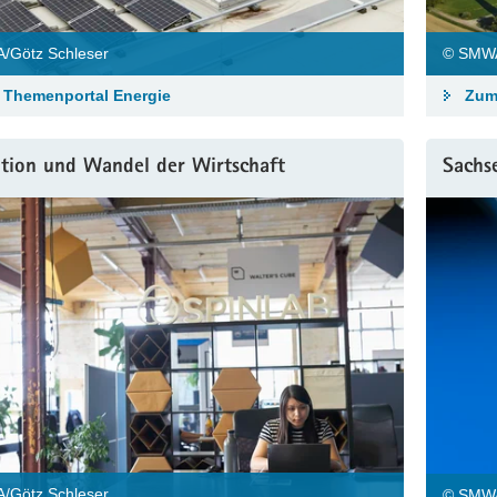
/Götz Schleser
© SMWA
Themenportal Energie
Zum
ation und Wandel der Wirtschaft
Sachse
/Götz Schleser
© SMWA