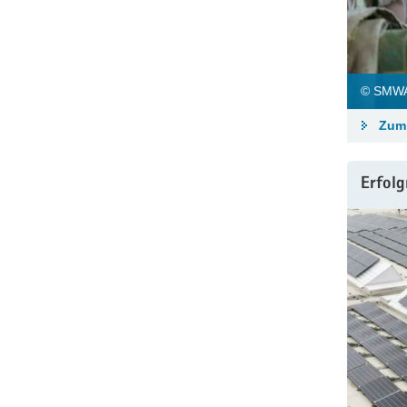
© SMWA
Zum 
Erfolg