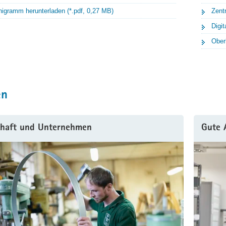
igramm herunterladen (*.pdf, 0,27 MB)
Zent
Digi
Ober
en
chaft und Unternehmen
Gute 