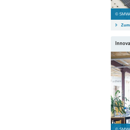
© SMWA
Zum 
Innov
© SMWA