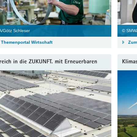
/Götz Schleser
© SMWA
Themenportal Wirtschaft
Zum
reich in die ZUKUNFT. mit Erneuerbaren
Klima