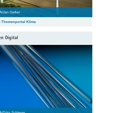
/Jan Oelker
 Themenportal Klima
n Digital
/Götz Schleser