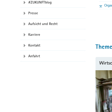
#ZUKUNFTblog
Organ
a
v
Presse
i
g
Aufsicht und Recht
a
t
Karriere
i
Kontakt
o
Them
n
Anfahrt
Wirts