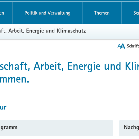
reifende
en
Politik und Verwaltung
Themen
Se
ft, Arbeit, Energie und Klimaschutz
Schrif
schaft, Arbeit, Energie und Kl
t
ammen.
ur
igramm
Nachg