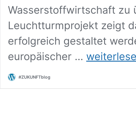
Wasserstoffwirtschaft zu 
Leuchtturmprojekt zeigt d
erfolgreich gestaltet werd
Das
europäischer …
weiterles
H
in
Chemnitz:
#ZUKUNFTblog
Wasserstoffzentrum
HIC
nimmt
seine
Arbeit
auf