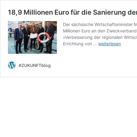
18,9 Millionen Euro für die Sanierung 
Der sächsische Wirtschaftsminister
Millionen Euro an den Zweckverban
»Verbesserung der regionalen Wirtsc
18,9
Errichtung von …
weiterlesen
Millionen
Euro
für
#ZUKUNFTblog
die
Sanierung
der
Körse-
Therme
Kirschau